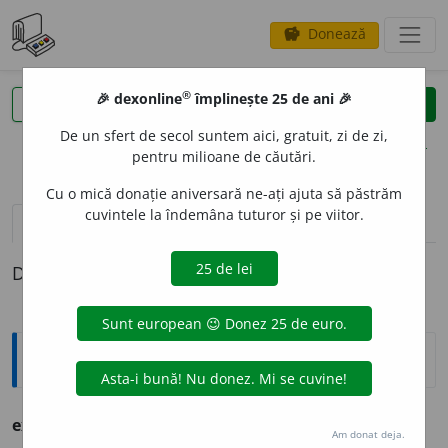
Donează
savings
®
®
🎉 dexonline
împlinește 25 de ani 🎉
caută
clear
search
De un sfert de secol suntem aici, gratuit, zi de zi,
opțiuni
pentru milioane de căutări.
Cu o mică donație aniversară ne-ați ajuta să păstrăm
cuvintele la îndemâna tuturor și pe viitor.
pronunție
(22)
volume_up
definiții (1)
Definiția cu ID-ul 244660:
Ortografice DOOM
exig
e
nt
adj. m., pl.
exig
e
nți;
f. sg.
exig
e
ntă,
pl.
exig
e
nte
Am donat deja.