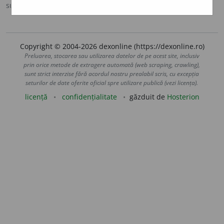
sursa:
Ortografic (2002)
adăugată de
siveco
acțiuni
Copyright © 2004-2026 dexonline (https://dexonline.ro)
Preluarea, stocarea sau utilizarea datelor de pe acest site, inclusiv
prin orice metode de extragere automată (web scraping, crawling),
sunt strict interzise fără acordul nostru prealabil scris, cu excepția
seturilor de date oferite oficial spre utilizare publică (vezi licența).
licență
confidențialitate
găzduit de
Hosterion