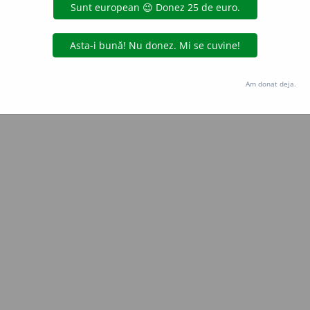
aGellner
acțiuni
Copyright © 2004-2026 dexonline (https://dexonline.ro)
area datelor de pe acest site, inclusiv prin orice metode de extragere automată (web s
Am donat deja.
dul nostru prealabil scris, cu excepția seturilor de date oferite oficial spre utilizare pub
licență
confidențialitate
găzduit de
Hosterion