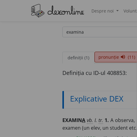
Despre noi
Volunt
®
pronunție
(11)
volume_up
definiții (1)
Definiția cu ID-ul 408853:
Explicative DEX
EXAMIN
A
vb.
I.
tr.
1.
A observa, a
examen (un elev, un student etc.)