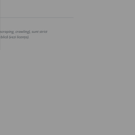
craping, crawling), sunt strict
lică (vezi licența).