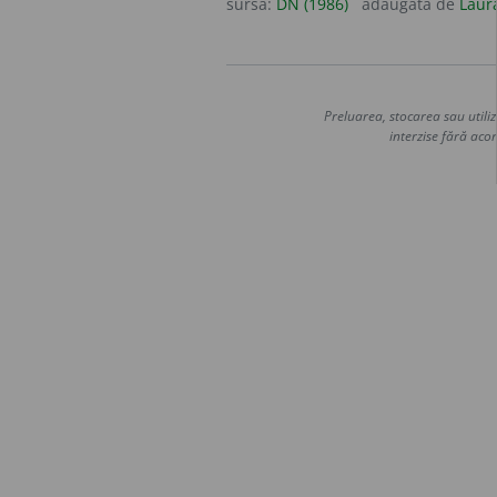
sursa:
DN (1986)
adăugată de
Laur
Preluarea, stocarea sau utiliz
interzise fără acor