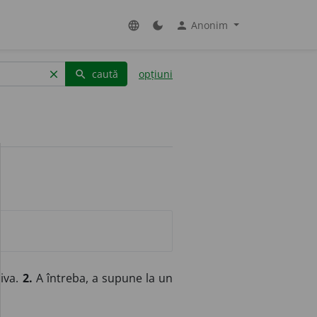
Anonim
language
dark_mode
person
caută
opțiuni
clear
search
uiva.
2.
A întreba, a supune la un