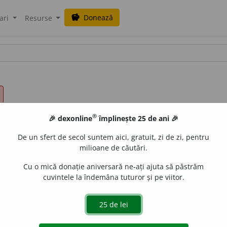
Donează
savings
ari
Resurse
®
🎉 dexonline
împlinește 25 de ani 🎉
De un sfert de secol suntem aici, gratuit, zi de zi, pentru
milioane de căutări.
Cu o mică donație aniversară ne-ați ajuta să păstrăm
cuvintele la îndemâna tuturor și pe viitor.
 cerceta, a privi atent ceva. ♦ A cerceta starea sănătății c
. [
Pron.
eg-za-.
/ <
fr.
examiner,
cf.
lat.
examinare
].