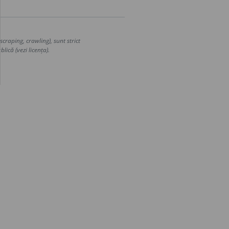
craping, crawling), sunt strict
lică (vezi licența).