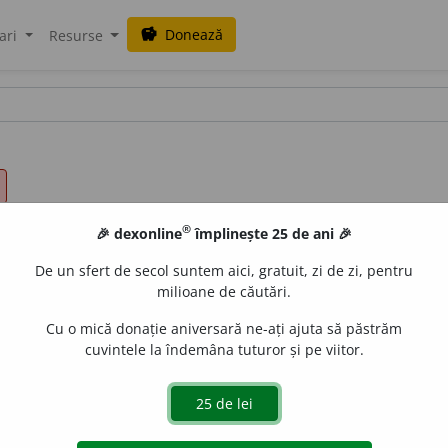
Donează
savings
ari
Resurse
®
🎉 dexonline
împlinește 25 de ani 🎉
De un sfert de secol suntem aici, gratuit, zi de zi, pentru
milioane de căutări.
Cu o mică donație aniversară ne-ați ajuta să păstrăm
cuvintele la îndemâna tuturor și pe viitor.
ul exagerației.
gată de
LauraGellner
acțiuni