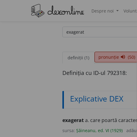
Despre noi
Volunt
®
pronunție
(50)
volume_up
definiții (1)
Definiția cu ID-ul 792318:
Explicative DEX
exagerat
a. care poartă caracter
sursa:
Șăineanu, ed. VI (1929)
adău