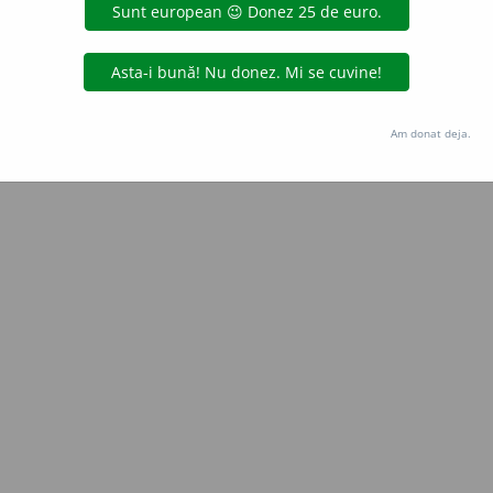
Copyright © 2004-2026 dexonline (https://dexonline.ro)
area datelor de pe acest site, inclusiv prin orice metode de extragere automată (web s
dul nostru prealabil scris, cu excepția seturilor de date oferite oficial spre utilizare pub
Am donat deja.
licență
confidențialitate
găzduit de
Hosterion