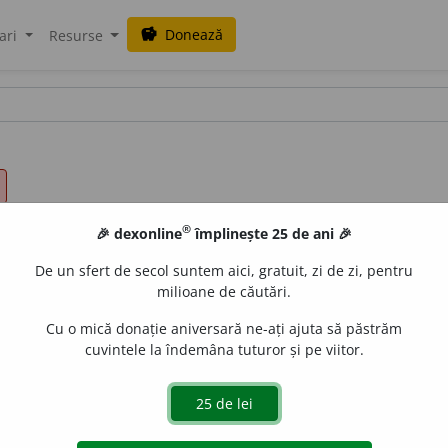
Donează
savings
ari
Resurse
®
🎉 dexonline
împlinește 25 de ani 🎉
De un sfert de secol suntem aici, gratuit, zi de zi, pentru
milioane de căutări.
Cu o mică donație aniversară ne-ați ajuta să păstrăm
cuvintele la îndemâna tuturor și pe viitor.
I.
Adj.
1.
Care este conform cu realitatea, care este în dep
ormulările se pot prezenta în formă matematică. ♦ Care re
ctual.
II.
Adv.
1.
În concordanță cu realitatea.
Spune exact c