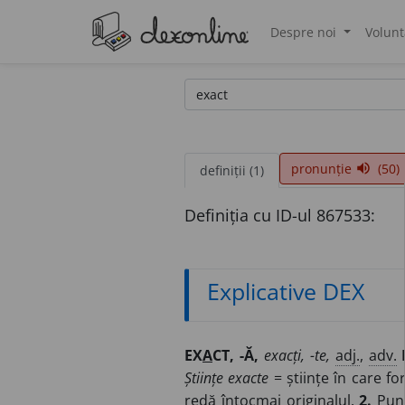
Despre noi
Volunt
®
pronunție
(50)
volume_up
definiții (1)
Definiția cu ID-ul 867533:
Explicative DEX
EX
A
CT, -Ă,
exacți, -te,
adj.
,
adv.
Științe exacte
= științe în care f
redă întocmai originalul.
2.
Pun