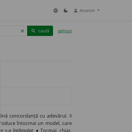
Anonim
language
dark_mode
person
caută
opțiuni
clear
search
lină concordanță cu adevărul. ◊
produce întocmai un model, care
e s-a întâmplat.
♦ Tocmai, chiar.