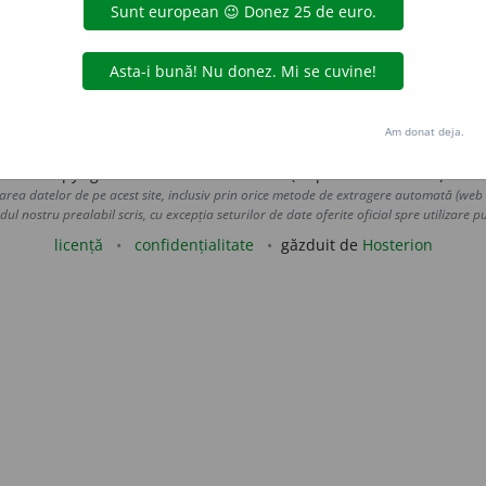
ormitate cu un program, fără abatere, cu punctualitate. 
LauraGellner
acțiuni
Am donat deja.
Copyright © 2004-2026 dexonline (https://dexonline.ro)
area datelor de pe acest site, inclusiv prin orice metode de extragere automată (web s
dul nostru prealabil scris, cu excepția seturilor de date oferite oficial spre utilizare pub
licență
confidențialitate
găzduit de
Hosterion