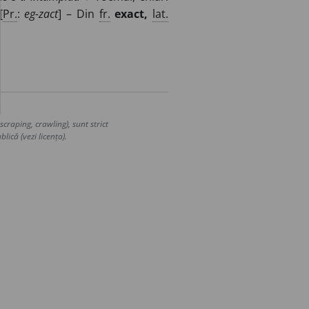
[
Pr.
:
eg-zact
] – Din
fr.
exact,
lat.
craping, crawling), sunt strict
lică (vezi licența).