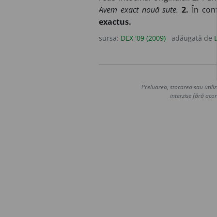
Avem exact nouă sute.
2.
În conf
exactus.
sursa:
DEX '09 (2009)
adăugată de
Preluarea, stocarea sau utiliz
interzise fără acor