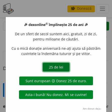
Donează
savings
®
®
🎉 dexonline
împlinește 25 de ani 🎉
caută
clear
search
De un sfert de secol suntem aici, gratuit, zi de zi,
opțiuni
pentru milioane de căutări.
Cu o mică donație aniversară ne-ați ajuta să păstrăm
cuvintele la îndemâna tuturor și pe viitor.
pronunție
(50)
volume_up
definiții (1)
Definiția cu ID-ul 244493:
Ortografice DOOM
ex
a
ct
adj. m. [
x
pron.
gz
], pl.
ex
a
cți;
f. sg.
ex
a
ctă,
pl.
ex
a
cte
Am donat deja.