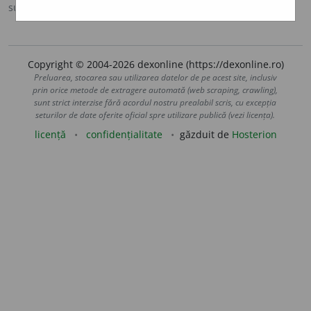
sursa:
Ortografic (2002)
adăugată de
siveco
acțiuni
Copyright © 2004-2026 dexonline (https://dexonline.ro)
Preluarea, stocarea sau utilizarea datelor de pe acest site, inclusiv
prin orice metode de extragere automată (web scraping, crawling),
sunt strict interzise fără acordul nostru prealabil scris, cu excepția
seturilor de date oferite oficial spre utilizare publică (vezi licența).
licență
confidențialitate
găzduit de
Hosterion