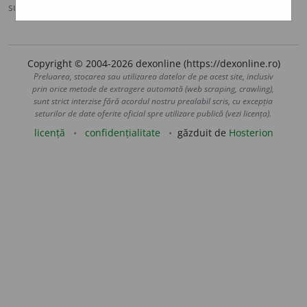
sursa:
IVO-III (1941)
adăugată de
Ladislau Strifler
acțiuni
Copyright © 2004-2026 dexonline (https://dexonline.ro)
Preluarea, stocarea sau utilizarea datelor de pe acest site, inclusiv
prin orice metode de extragere automată (web scraping, crawling),
sunt strict interzise fără acordul nostru prealabil scris, cu excepția
seturilor de date oferite oficial spre utilizare publică (vezi licența).
licență
confidențialitate
găzduit de
Hosterion