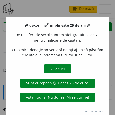
Donează
savings
®
®
🎉 dexonline
împlinește 25 de ani 🎉
caută
clear
search
De un sfert de secol suntem aici, gratuit, zi de zi,
opțiuni
pentru milioane de căutări.
Cu o mică donație aniversară ne-ați ajuta să păstrăm
cuvintele la îndemâna tuturor și pe viitor.
pronunție
(6)
volume_up
definiții (1)
Definiția cu ID-ul 1158481:
Ortografice DOOM
evoluez
, -uează 3, -ueze 3
conj.
Am donat deja.