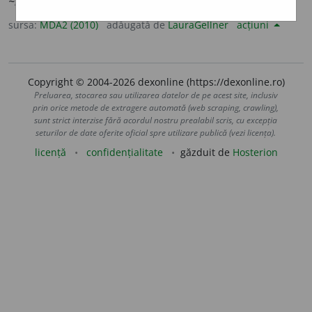
~ni
/
E:
ngr
εὐγνωμοσύνη
] (
Grî
) Recunoștință.
sursa:
MDA2 (2010)
adăugată de
LauraGellner
acțiuni
Copyright © 2004-2026 dexonline (https://dexonline.ro)
Preluarea, stocarea sau utilizarea datelor de pe acest site, inclusiv
prin orice metode de extragere automată (web scraping, crawling),
sunt strict interzise fără acordul nostru prealabil scris, cu excepția
seturilor de date oferite oficial spre utilizare publică (vezi licența).
licență
confidențialitate
găzduit de
Hosterion