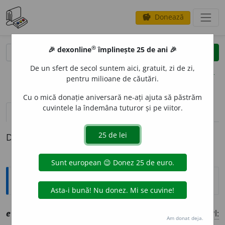
Donează
savings
®
®
🎉 dexonline
împlinește 25 de ani 🎉
caută
clear
search
De un sfert de secol suntem aici, gratuit, zi de zi,
opțiuni
pentru milioane de căutări.
Cu o mică donație aniversară ne-ați ajuta să păstrăm
cuvintele la îndemâna tuturor și pe viitor.
definiții (1)
Definiția cu ID-ul 1093447:
Explicative DEX
evgnomos
i
ne
sf
[
At:
(
a.
1821) GÁLDI, M. PHAN. 185 /
Pl:
Am donat deja.