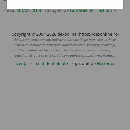
~ni
/
E:
ngr
εὐγνωμοσύνη
] (
Grî
) Recunoștință.
sursa:
MDA2 (2010)
adăugată de
LauraGellner
acțiuni
Copyright © 2004-2026 dexonline (https://dexonline.ro)
Preluarea, stocarea sau utilizarea datelor de pe acest site, inclusiv
prin orice metode de extragere automată (web scraping, crawling),
sunt strict interzise fără acordul nostru prealabil scris, cu excepția
seturilor de date oferite oficial spre utilizare publică (vezi licența).
licență
confidențialitate
găzduit de
Hosterion