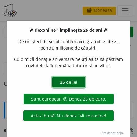
Donează
savings
®
®
🎉 dexonline
împlinește 25 de ani 🎉
caută
clear
search
De un sfert de secol suntem aici, gratuit, zi de zi,
opțiuni
pentru milioane de căutări.
Cu o mică donație aniversară ne-ați ajuta să păstrăm
cuvintele la îndemâna tuturor și pe viitor.
definiții (1)
declinări
O definiție pentru
evgnomosine
Explicative DEX
evgnomos
i
ne
sf
[
At:
(
a.
1821) GÁLDI, M. PHAN. 185 /
Pl:
Am donat deja.