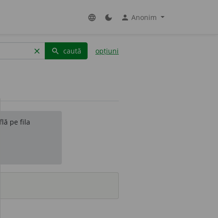
Anonim
language
dark_mode
person
caută
opțiuni
clear
search
lă pe fila