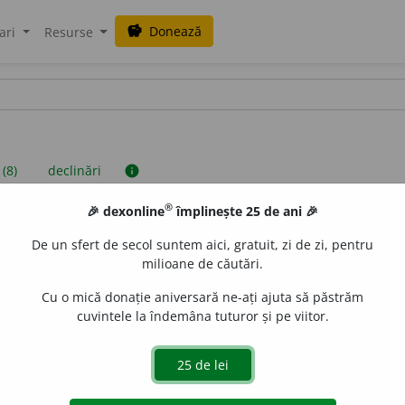
Donează
savings
ari
Resurse
 (8)
declinări
info
®
🎉 dexonline
împlinește 25 de ani 🎉
iniții sunt compilate de echipa dexonline. Definițiile originale se af
De un sfert de secol suntem aici, gratuit, zi de zi, pentru
 Puteți reordona filele pe pagina de
preferințe
.
milioane de căutări.
Cu o mică donație aniversară ne-ați ajuta să păstrăm
cuvintele la îndemâna tuturor și pe viitor.
presii
exemple
surse
ică
adjectiv