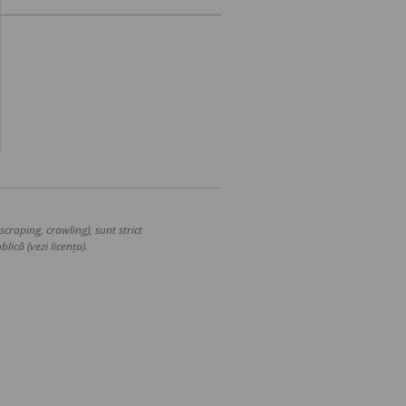
craping, crawling), sunt strict
lică (vezi licența).