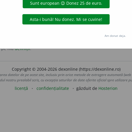
 la
etnobotanică
.
Am donat deja.
 pe fila
definiții
.
Copyright © 2004-2026 dexonline (https://dexonline.ro)
area datelor de pe acest site, inclusiv prin orice metode de extragere automată (web s
dul nostru prealabil scris, cu excepția seturilor de date oferite oficial spre utilizare pub
licență
confidențialitate
găzduit de
Hosterion