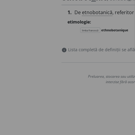
1.
De
etnobotanică
, referitor
etimologie:
ethnobotanique
limba franceză
Lista completă de definiții se află
info
Preluarea, stocarea sau utiliz
interzise fără acor