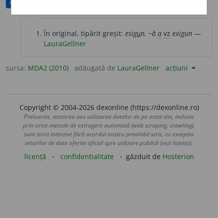
modificată
În original, tipărit greșit:
esig
u
n, ~ă
a
vz
exigun
—
LauraGellner
sursa:
MDA2 (2010)
adăugată de
LauraGellner
acțiuni
Copyright © 2004-2026 dexonline (https://dexonline.ro)
Preluarea, stocarea sau utilizarea datelor de pe acest site, inclusiv
prin orice metode de extragere automată (web scraping, crawling),
sunt strict interzise fără acordul nostru prealabil scris, cu excepția
seturilor de date oferite oficial spre utilizare publică (vezi licența).
licență
confidențialitate
găzduit de
Hosterion