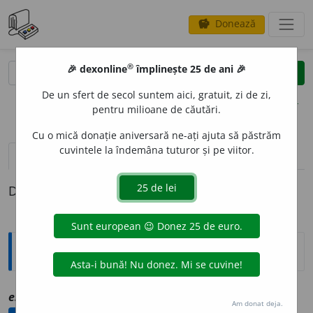
Donează
savings
®
®
🎉 dexonline
împlinește 25 de ani 🎉
caută
clear
search
De un sfert de secol suntem aici, gratuit, zi de zi,
opțiuni
pentru milioane de căutări.
Cu o mică donație aniversară ne-ați ajuta să păstrăm
cuvintele la îndemâna tuturor și pe viitor.
definiții (1)
Definiția cu ID-ul 1091530:
Explicative DEX
[1]
es
i
guu, ~ă
a
vz
exiguu
Am donat deja.