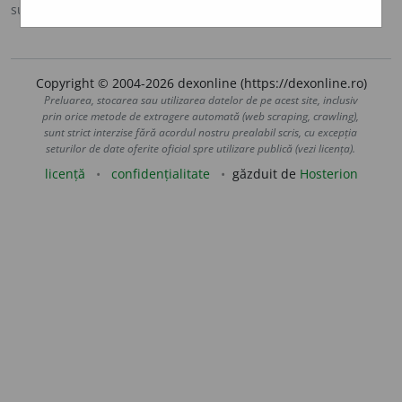
sursa:
MDA2 (2010)
adăugată de
LauraGellner
acțiuni
Copyright © 2004-2026 dexonline (https://dexonline.ro)
Preluarea, stocarea sau utilizarea datelor de pe acest site, inclusiv
prin orice metode de extragere automată (web scraping, crawling),
sunt strict interzise fără acordul nostru prealabil scris, cu excepția
seturilor de date oferite oficial spre utilizare publică (vezi licența).
licență
confidențialitate
găzduit de
Hosterion