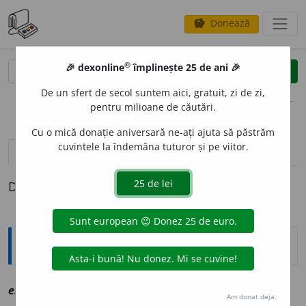
Donează
savings
®
®
🎉 dexonline
împlinește 25 de ani 🎉
caută
clear
search
De un sfert de secol suntem aici, gratuit, zi de zi,
opțiuni
pentru milioane de căutări.
Cu o mică donație aniversară ne-ați ajuta să păstrăm
cuvintele la îndemâna tuturor și pe viitor.
definiții (1)
Definiția cu ID-ul 1090794:
Explicative DEX
1
1
esager
a
t
sn
vz
exagerat
Am donat deja.