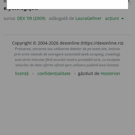
erpetologiei, referitor la erpetologie. – Din
fr.
erpétologique.
sursa:
DEX '09 (2009)
adăugată de
LauraGellner
acțiuni
Copyright © 2004-2026 dexonline (https://dexonline.ro)
Preluarea, stocarea sau utilizarea datelor de pe acest site, inclusiv
prin orice metode de extragere automată (web scraping, crawling),
sunt strict interzise fără acordul nostru prealabil scris, cu excepția
seturilor de date oferite oficial spre utilizare publică (vezi licența).
licență
confidențialitate
găzduit de
Hosterion