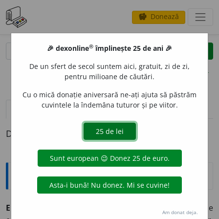
Donează
savings
®
®
🎉 dexonline
împlinește 25 de ani 🎉
caută
clear
search
De un sfert de secol suntem aici, gratuit, zi de zi,
opțiuni
pentru milioane de căutări.
Cu o mică donație aniversară ne-ați ajuta să păstrăm
cuvintele la îndemâna tuturor și pe viitor.
definiții (1)
Definiția cu ID-ul 866727:
Explicative DEX
ERPETOL
O
GIC, -Ă,
erpetologici, -ce,
adj.
Care aparține
Am donat deja.