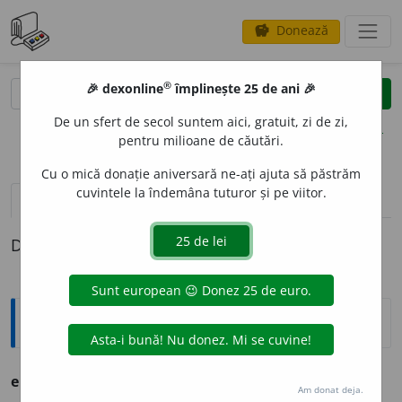
Donează
savings
®
®
🎉 dexonline
împlinește 25 de ani 🎉
caută
clear
search
De un sfert de secol suntem aici, gratuit, zi de zi,
opțiuni
pentru milioane de căutări.
Cu o mică donație aniversară ne-ați ajuta să păstrăm
cuvintele la îndemâna tuturor și pe viitor.
definiții (1)
Definiția cu ID-ul 243868:
Ortografice DOOM
erpetol
o
gic
adj. → logic
Am donat deja.