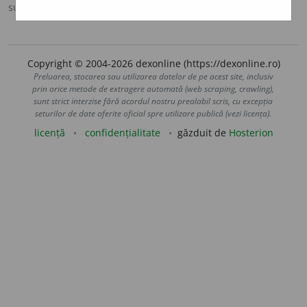
sursa:
Ortografic (2002)
adăugată de
siveco
acțiuni
Copyright © 2004-2026 dexonline (https://dexonline.ro)
Preluarea, stocarea sau utilizarea datelor de pe acest site, inclusiv
prin orice metode de extragere automată (web scraping, crawling),
sunt strict interzise fără acordul nostru prealabil scris, cu excepția
seturilor de date oferite oficial spre utilizare publică (vezi licența).
licență
confidențialitate
găzduit de
Hosterion