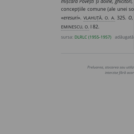
mișcară Povești și doine, ghicitori
concepțiile comune (ale unei soc
VLAHUȚĂ, O. A.
«
eresuri
».
325.
O,
EMINESCU, O.
I 82.
sursa:
DLRLC (1955-1957)
adăugată
Preluarea, stocarea sau utiliz
interzise fără acor