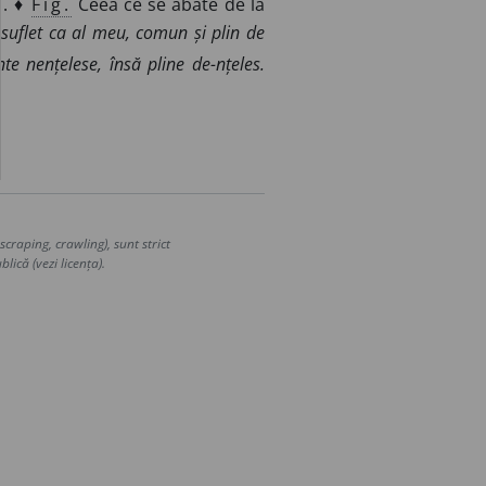
1. ♦
Fig.
Ceea ce se abate de la
 suflet ca al meu, comun și plin de
nte nențelese, însă pline de-nțeles.
craping, crawling), sunt strict
lică (vezi licența).