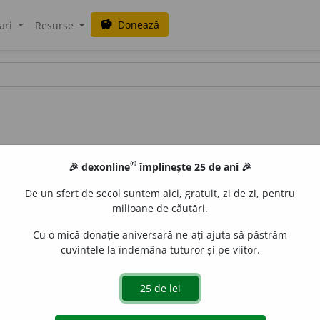
Donează
savings
ari
Resurse
®
🎉 dexonline
împlinește 25 de ani 🎉
De un sfert de secol suntem aici, gratuit, zi de zi, pentru
milioane de căutări.
Cu o mică donație aniversară ne-ați ajuta să păstrăm
cuvintele la îndemâna tuturor și pe viitor.
forțe miraculoase, supranaturale; concepție falsă (tran
CAMILAR, N.
uperstiție.
Mințile erau întunecate de eresuri.
II 3