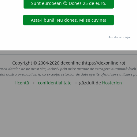
EMINESCU, O.
, eresuri, Ce fruntea-mi de copil o-nseninară.
I 20
ietăți);
p. ext.
rătăcire, păcat.
Tu nu poți înțelege un biet
 șoptește-mi
–
zice dînsul
–
tu cu ochii plini d-eres, Dulci cuvi
Am donat deja.
 de
LauraGellner
acțiuni
Copyright © 2004-2026 dexonline (https://dexonline.ro)
area datelor de pe acest site, inclusiv prin orice metode de extragere automată (web s
dul nostru prealabil scris, cu excepția seturilor de date oferite oficial spre utilizare pub
licență
confidențialitate
găzduit de
Hosterion