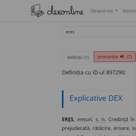
Despre noi
Volunt
®
pronunție
(7)
volume_up
definiții (1)
Definiția cu ID-ul 897290:
Explicative DEX
ER
E
S,
eresuri,
s. n.
Credință în 
prejudecată, rătăcire, eroare, s