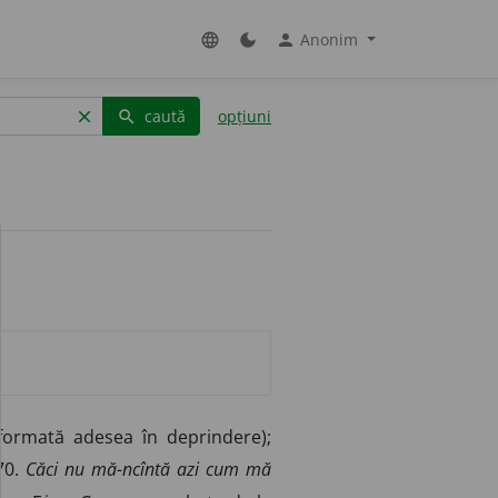
Anonim
language
dark_mode
person
caută
opțiuni
clear
search
sformată adesea în deprindere);
70.
Căci nu mă-ncîntă azi cum mă