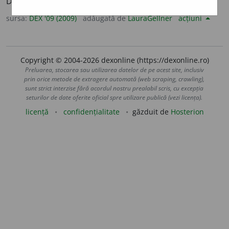
Din
fr.
épigonisme.
sursa:
DEX '09 (2009)
adăugată de
LauraGellner
acțiuni
Copyright © 2004-2026 dexonline (https://dexonline.ro)
Preluarea, stocarea sau utilizarea datelor de pe acest site, inclusiv
prin orice metode de extragere automată (web scraping, crawling),
sunt strict interzise fără acordul nostru prealabil scris, cu excepția
seturilor de date oferite oficial spre utilizare publică (vezi licența).
licență
confidențialitate
găzduit de
Hosterion