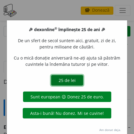
Donează
savings
®
®
🎉 dexonline
împlinește 25 de ani 🎉
caută
clear
search
De un sfert de secol suntem aici, gratuit, zi de zi,
opțiuni
pentru milioane de căutări.
Cu o mică donație aniversară ne-ați ajuta să păstrăm
cuvintele la îndemâna tuturor și pe viitor.
pronunție
(3)
volume_up
definiții (1)
Definiția cu ID-ul 866506:
Explicative DEX
EPIGON
I
SM
s. n.
Atitudine, manifestare a epigonilor. –
Am donat deja.