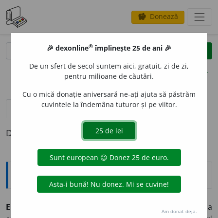
Donează
savings
®
®
🎉 dexonline
împlinește 25 de ani 🎉
caută
clear
search
De un sfert de secol suntem aici, gratuit, zi de zi,
opțiuni
pentru milioane de căutări.
Cu o mică donație aniversară ne-ați ajuta să păstrăm
cuvintele la îndemâna tuturor și pe viitor.
pronunție
(4)
volume_up
definiții (1)
Definiția cu ID-ul 791860:
Explicative DEX
Epigoni
m. pl.
1.
Mit.
numele eroilor cari făcură a doua
Am donat deja.