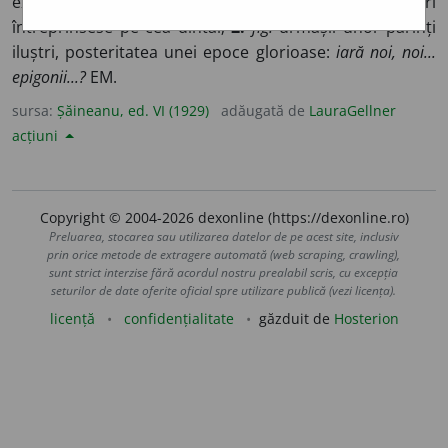
expedițiune în contra Tebei, fii celor șapte căpetenii cari
întreprinsese pe cea dintâi;
2.
fig.
urmașii unor părinți
iluștri, posteritatea unei epoce glorioase:
iară noi, noi...
epigonii...?
EM.
sursa:
Șăineanu, ed. VI (1929)
adăugată de
LauraGellner
acțiuni
Copyright © 2004-2026 dexonline (https://dexonline.ro)
Preluarea, stocarea sau utilizarea datelor de pe acest site, inclusiv
prin orice metode de extragere automată (web scraping, crawling),
sunt strict interzise fără acordul nostru prealabil scris, cu excepția
seturilor de date oferite oficial spre utilizare publică (vezi licența).
licență
confidențialitate
găzduit de
Hosterion