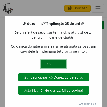
Donează
savings
®
®
🎉 dexonline
împlinește 25 de ani 🎉
caută
clear
search
De un sfert de secol suntem aici, gratuit, zi de zi,
opțiuni
pentru milioane de căutări.
Cu o mică donație aniversară ne-ați ajuta să păstrăm
cuvintele la îndemâna tuturor și pe viitor.
sinteza definițiilor (1)
definiții (13)
declinări
info
Aceste definiții sunt compilate de
echipa dexonline. Definițiile
originale se află pe fila
definiții
.
info
Puteți reordona filele pe pagina de
preferințe
.
ascunde
Am donat deja.