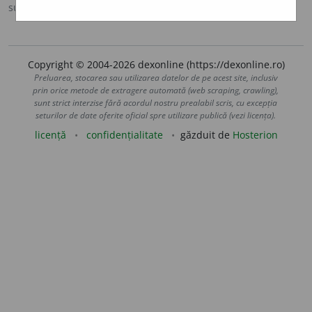
sursa:
MDA2 (2010)
adăugată de
LauraGellner
acțiuni
Copyright © 2004-2026 dexonline (https://dexonline.ro)
Preluarea, stocarea sau utilizarea datelor de pe acest site, inclusiv
prin orice metode de extragere automată (web scraping, crawling),
sunt strict interzise fără acordul nostru prealabil scris, cu excepția
seturilor de date oferite oficial spre utilizare publică (vezi licența).
licență
confidențialitate
găzduit de
Hosterion