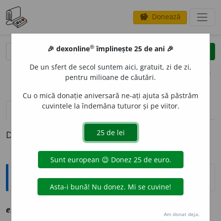
Donează
savings
®
®
🎉 dexonline
împlinește 25 de ani 🎉
caută
clear
search
De un sfert de secol suntem aici, gratuit, zi de zi,
opțiuni
pentru milioane de căutări.
Cu o mică donație aniversară ne-ați ajuta să păstrăm
cuvintele la îndemâna tuturor și pe viitor.
definiții (1)
Definiția cu ID-ul 1088259:
Explicative DEX
enciclop
i
dic, ~ă
a
,
sm
vz
enciclopedic
Am donat deja.