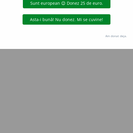
Copyright © 2004-2026 dexonline (https://dexonline.ro)
area datelor de pe acest site, inclusiv prin orice metode de extragere automată (web s
dul nostru prealabil scris, cu excepția seturilor de date oferite oficial spre utilizare pub
Am donat deja.
licență
confidențialitate
găzduit de
Hosterion