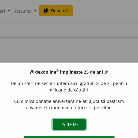
Donează
savings
ari
Resurse
®
🎉 dexonline
împlinește 25 de ani 🎉
De un sfert de secol suntem aici, gratuit, zi de zi, pentru
milioane de căutări.
Cu o mică donație aniversară ne-ați ajuta să păstrăm
cuvintele la îndemâna tuturor și pe viitor.
tar
uraGellner
acțiuni