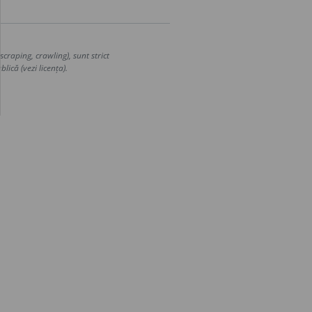
craping, crawling), sunt strict
lică (vezi licența).