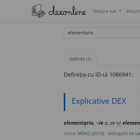
Despre noi
Volunt
®
definiții (1)
Definiția cu ID-ul 1086941:
Explicative DEX
element
a
riu, ~ie
a
,
av
vz
elemen
sursa:
MDA2 (2010)
adăugată de
La