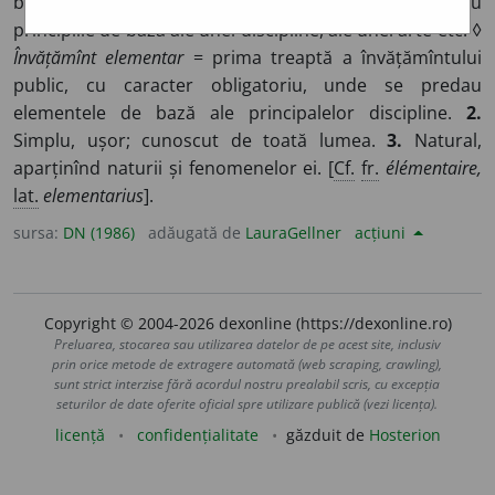
bază, esențial. ♦ Care cuprinde primele noțiuni sau
principiile de bază ale unei discipline, ale unei arte etc. ◊
Învățămînt elementar
= prima treaptă a învățămîntului
public, cu caracter obligatoriu, unde se predau
elementele de bază ale principalelor discipline.
2.
Simplu, ușor; cunoscut de toată lumea.
3.
Natural,
aparținînd naturii și fenomenelor ei. [
Cf.
fr.
élémentaire,
lat.
elementarius
].
sursa:
DN (1986)
adăugată de
LauraGellner
acțiuni
Copyright © 2004-2026 dexonline (https://dexonline.ro)
Preluarea, stocarea sau utilizarea datelor de pe acest site, inclusiv
prin orice metode de extragere automată (web scraping, crawling),
sunt strict interzise fără acordul nostru prealabil scris, cu excepția
seturilor de date oferite oficial spre utilizare publică (vezi licența).
licență
confidențialitate
găzduit de
Hosterion