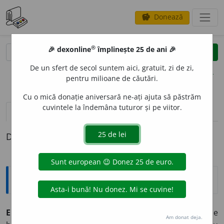
Donează
savings
®
®
🎉 dexonline
împlinește 25 de ani 🎉
caută
clear
search
De un sfert de secol suntem aici, gratuit, zi de zi,
opțiuni
pentru milioane de căutări.
Cu o mică donație aniversară ne-ați ajuta să păstrăm
cuvintele la îndemâna tuturor și pe viitor.
pronunție
(20)
volume_up
definiții (1)
Definiția cu ID-ul 407263:
Explicative DEX
ELEMENT
A
R, -Ă
adj.
1.
Care constituie un element; de
Am donat deja.