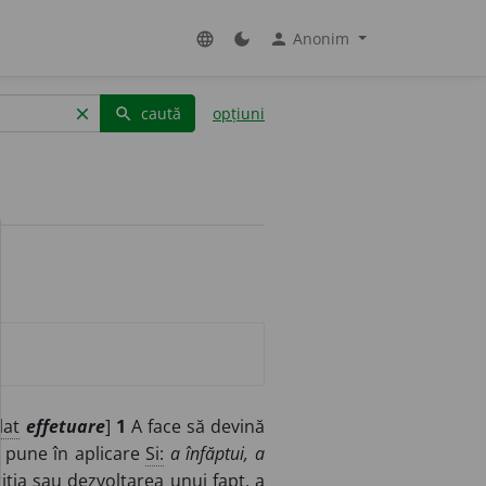
Anonim
language
dark_mode
person
caută
opțiuni
clear
search
lat
effetuare
]
1
A face să devină
 pune în aplicare
Si:
a înfăptui, a
iția sau dezvoltarea unui fapt, a