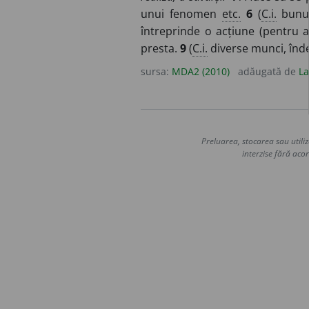
unui fenomen
etc.
6
(
C.i.
bunuri
întreprinde o acțiune (pentru 
presta.
9
(
C.i.
diverse munci, îndel
sursa:
MDA2 (2010)
adăugată de
La
Preluarea, stocarea sau utiliz
interzise fără acor