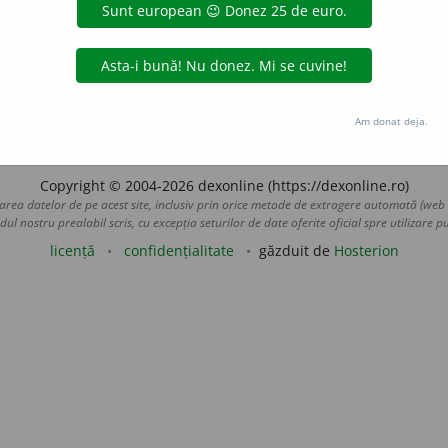
 materiale, valori științifice sau artistice
etc.
) A crea (p
atingerea unui scop)
Si:
a executa, a face.
8
(
C.i.
diverse mun
etniciri, servicii
etc.
) A practica.
uraGellner
acțiuni
Am donat deja.
Copyright © 2004-2026 dexonline (https://dexonline.ro)
area datelor de pe acest site, inclusiv prin orice metode de extragere automată (web s
dul nostru prealabil scris, cu excepția seturilor de date oferite oficial spre utilizare pub
licență
confidențialitate
găzduit de
Hosterion