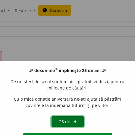
Donează
savings
ari
Resurse
®
🎉 dexonline
împlinește 25 de ani 🎉
De un sfert de secol suntem aici, gratuit, zi de zi, pentru
milioane de căutări.
Cu o mică donație aniversară ne-ați ajuta să păstrăm
cuvintele la îndemâna tuturor și pe viitor.
/2 /
V:
(
înv
)
~u
i
, ~eptu
i
/
P:
~tu-a
/
Pzi:
~u
e
z
/
E:
fr
effectuer,
ivități prestate în acest scop).
2
A aduce la îndeplinire.
3
A
producă, să aibă loc.
5
A fi, a servi drept cauză pentru apar