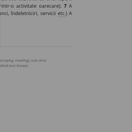
rintr-o activitate oarecare).
7
A
ci, îndeletniciri, servicii
etc.
) A
craping, crawling), sunt strict
lică (vezi licența).