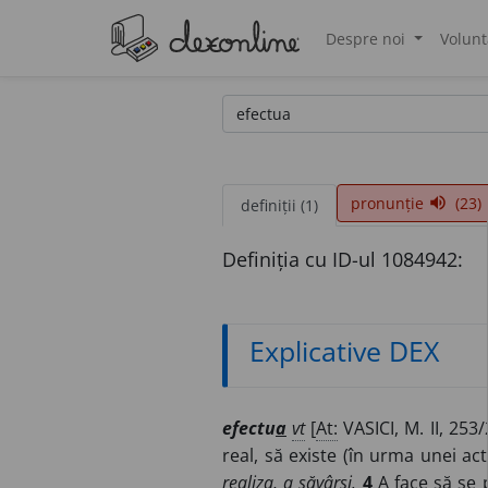
Despre noi
Volunt
®
pronunție
(23)
volume_up
definiții (1)
Definiția cu ID-ul 1084942:
Explicative DEX
efectu
a
vt
[
At:
VASICI, M. II, 253
real, să existe (în urma unei act
realiza, a săvârși.
4
A face să se 