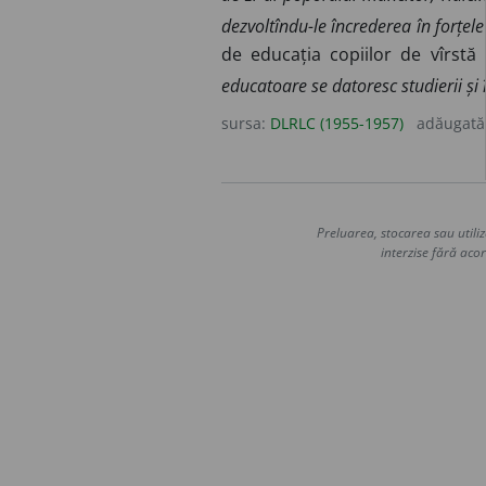
dezvoltîndu-le încrederea în forțele
de educația copiilor de vîrstă
educatoare se datoresc studierii și 
sursa:
DLRLC (1955-1957)
adăugată
Preluarea, stocarea sau utiliz
interzise fără acor