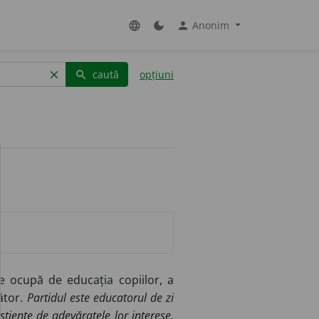
Anonim
language
dark_mode
person
caută
opțiuni
clear
search
e ocupă de educația copiilor, a
ător.
Partidul este educatorul de zi
știente de adevăratele lor interese,