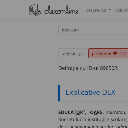
Despre noi
Volunt
®
pronunție
(17)
volume_up
definiții (1)
Definiția cu ID-ul 896502:
Explicative DEX
2
EDUCAT
O
R
, -O
A
RE,
educatori,
tineretului în instituțiile școlar
de zi al poporului muncitor, ridicî