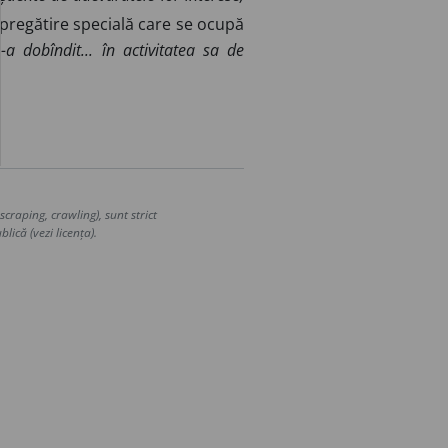
pregătire specială care se ocupă
-a dobîndit... în activitatea sa de
craping, crawling), sunt strict
lică (vezi licența).