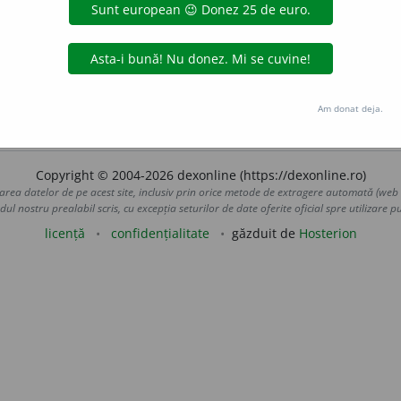
SCÎNTEIA
 proprii.
, 1953,
nr.
2029. ♦ (Numai la
f.
) Persoană cu 
 preșcolară, în cămine și în grădinițe.
Succesele pe care le
SCÎNTEIA
însușirii operelor pedagogice sovietice.
, 1953,
nr.
2842.
 de
LauraGellner
acțiuni
Am donat deja.
Copyright © 2004-2026 dexonline (https://dexonline.ro)
area datelor de pe acest site, inclusiv prin orice metode de extragere automată (web s
dul nostru prealabil scris, cu excepția seturilor de date oferite oficial spre utilizare pub
licență
confidențialitate
găzduit de
Hosterion