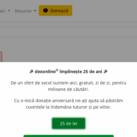
Donează
savings
ari
Resurse
®
🎉 dexonline
împlinește 25 de ani 🎉
De un sfert de secol suntem aici, gratuit, zi de zi, pentru
milioane de căutări.
Cu o mică donație aniversară ne-ați ajuta să păstrăm
cuvintele la îndemâna tuturor și pe viitor.
 -oare,
s. m.
și
f.
Persoană cu o pregătire specială care s
e; învățător, profesor.
V.
pedagog.
♦ Îndrumător, conduc
nd necontenit nivelul politic, ideologic al maselor, făcîndu-le con