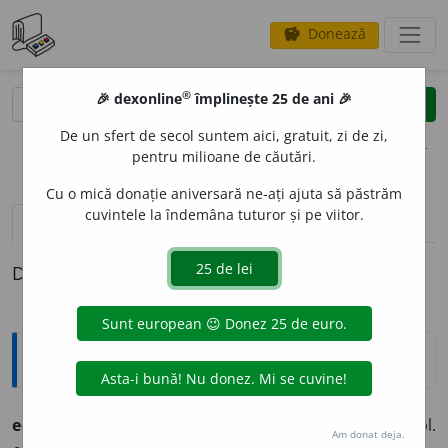
Donează
savings
®
®
🎉 dexonline
împlinește 25 de ani 🎉
caută
clear
search
De un sfert de secol suntem aici, gratuit, zi de zi,
opțiuni
pentru milioane de căutări.
Cu o mică donație aniversară ne-ați ajuta să păstrăm
cuvintele la îndemâna tuturor și pe viitor.
pronunție
(17)
volume_up
definiții (1)
Definiția cu ID-ul 242552:
Ortografice DOOM
educat
o
r
adj. m., s. m., pl.
educat
o
ri;
f. sg. și pl.
Am donat deja.