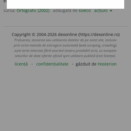
educato
a
re
sursa:
Ortografic (2002)
adăugată de
siveco
acțiuni
Copyright © 2004-2026 dexonline (https://dexonline.ro)
Preluarea, stocarea sau utilizarea datelor de pe acest site, inclusiv
prin orice metode de extragere automată (web scraping, crawling),
sunt strict interzise fără acordul nostru prealabil scris, cu excepția
seturilor de date oferite oficial spre utilizare publică (vezi licența).
licență
confidențialitate
găzduit de
Hosterion