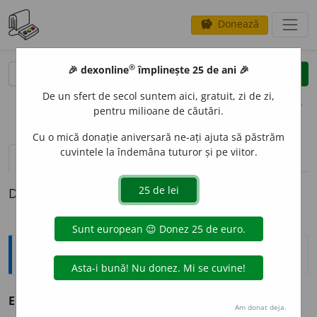
Donează
savings
®
®
🎉 dexonline
împlinește 25 de ani 🎉
caută
clear
search
De un sfert de secol suntem aici, gratuit, zi de zi,
opțiuni
pentru milioane de căutări.
Cu o mică donație aniversară ne-ați ajuta să păstrăm
cuvintele la îndemâna tuturor și pe viitor.
definiții (1)
Definiția cu ID-ul 368859:
Explicative DEX
ECV
I
N, -Ă
adj.
v.
echin.
Am donat deja.