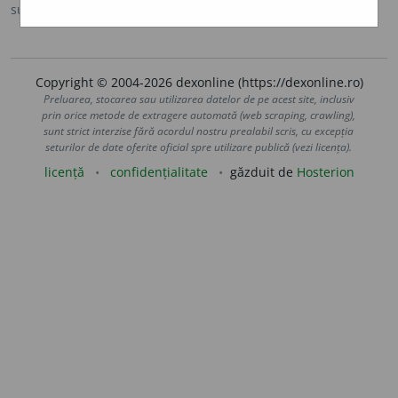
sursa:
DN (1986)
adăugată de
LauraGellner
acțiuni
Copyright © 2004-2026 dexonline (https://dexonline.ro)
Preluarea, stocarea sau utilizarea datelor de pe acest site, inclusiv
prin orice metode de extragere automată (web scraping, crawling),
sunt strict interzise fără acordul nostru prealabil scris, cu excepția
seturilor de date oferite oficial spre utilizare publică (vezi licența).
licență
confidențialitate
găzduit de
Hosterion