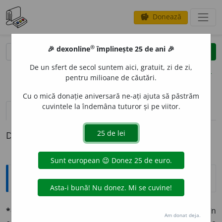
Donează
savings
®
®
🎉 dexonline
împlinește 25 de ani 🎉
caută
clear
search
De un sfert de secol suntem aici, gratuit, zi de zi,
opțiuni
pentru milioane de căutări.
Cu o mică donație aniversară ne-ați ajuta să păstrăm
cuvintele la îndemâna tuturor și pe viitor.
pronunție
(50)
volume_up
definiții (1)
Definiția cu ID-ul 579790:
Explicative DEX
*economíe
f. (vgr.
oikonomía
). Ordine în cheltuĭelĭ, în
Am donat deja.