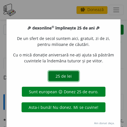
Donează
savings
®
®
🎉 dexonline
împlinește 25 de ani 🎉
caută
clear
search
De un sfert de secol suntem aici, gratuit, zi de zi,
opțiuni
pentru milioane de căutări.
Cu o mică donație aniversară ne-ați ajuta să păstrăm
cuvintele la îndemâna tuturor și pe viitor.
definiții (1)
Definiția cu ID-ul 579777:
Explicative DEX
*ecleziástic, -ă
adj. (vgr.
ekklesiastikós
). Bisericesc,
Am donat deja.