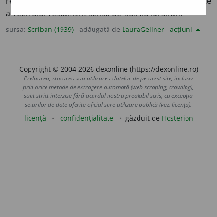
relativ la biserică, la cler:
istorie ecleziastică.
S. m. O carte
a Vechĭuluĭ Testament scrisă de Isus fiu luĭ Sirah.
sursa:
Scriban (1939)
adăugată de
LauraGellner
acțiuni
Copyright © 2004-2026 dexonline (https://dexonline.ro)
Preluarea, stocarea sau utilizarea datelor de pe acest site, inclusiv
prin orice metode de extragere automată (web scraping, crawling),
sunt strict interzise fără acordul nostru prealabil scris, cu excepția
seturilor de date oferite oficial spre utilizare publică (vezi licența).
licență
confidențialitate
găzduit de
Hosterion