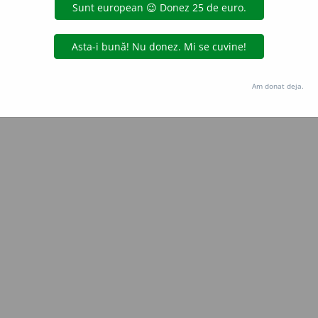
 de
LauraGellner
acțiuni
Copyright © 2004-2026 dexonline (https://dexonline.ro)
area datelor de pe acest site, inclusiv prin orice metode de extragere automată (web s
Am donat deja.
dul nostru prealabil scris, cu excepția seturilor de date oferite oficial spre utilizare pub
licență
confidențialitate
găzduit de
Hosterion