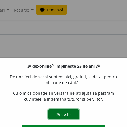
Donează
savings
ari
Resurse
®
🎉 dexonline
împlinește 25 de ani 🎉
De un sfert de secol suntem aici, gratuit, zi de zi, pentru
milioane de căutări.
Cu o mică donație aniversară ne-ați ajuta să păstrăm
cuvintele la îndemâna tuturor și pe viitor.
ipială, mecanică a unor puncte de vedere sau concepții dif
, în teorii.