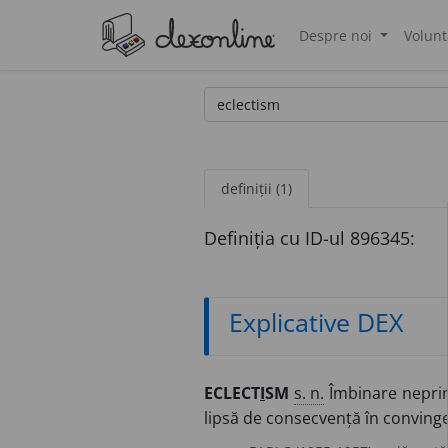
Despre noi
Volunt
®
definiții (1)
Definiția cu ID-ul 896345:
Explicative DEX
ECLECT
I
SM
s. n.
Îmbinare neprinc
lipsă de consecvență în convingeri