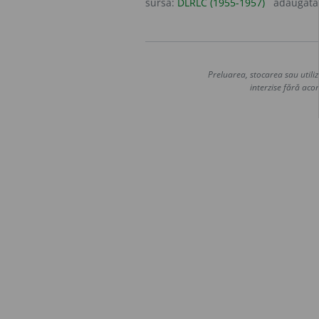
sursa:
DLRLC (1955-1957)
adăugată
Preluarea, stocarea sau utiliz
interzise fără acor