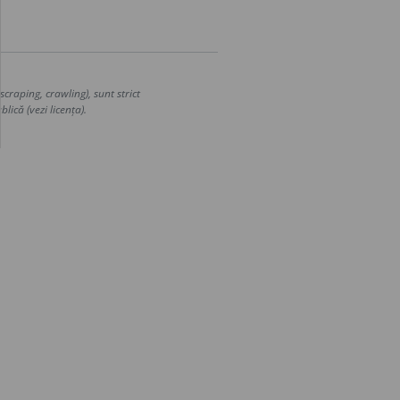
craping, crawling), sunt strict
lică (vezi licența).