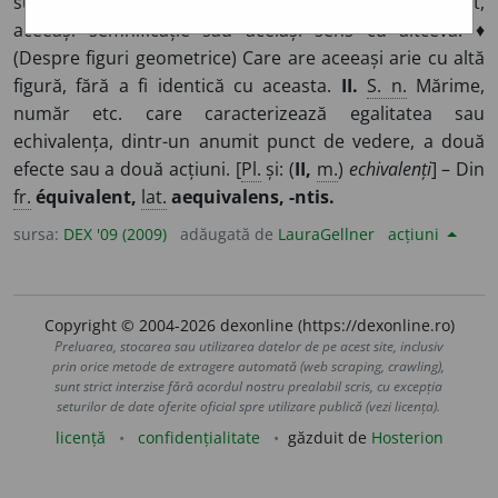
substantivat) Care are aceeași valoare, același efect,
aceeași semnificație sau același sens cu altceva. ♦
(Despre figuri geometrice) Care are aceeași arie cu altă
figură, fără a fi identică cu aceasta.
II.
S. n.
Mărime,
număr etc. care caracterizează egalitatea sau
echivalența, dintr-un anumit punct de vedere, a două
efecte sau a două acțiuni. [
Pl.
și: (
II,
m.
)
echivalenți
] – Din
fr.
équivalent,
lat.
aequivalens, -ntis.
sursa:
DEX '09 (2009)
adăugată de
LauraGellner
acțiuni
Copyright © 2004-2026 dexonline (https://dexonline.ro)
Preluarea, stocarea sau utilizarea datelor de pe acest site, inclusiv
prin orice metode de extragere automată (web scraping, crawling),
sunt strict interzise fără acordul nostru prealabil scris, cu excepția
seturilor de date oferite oficial spre utilizare publică (vezi licența).
licență
confidențialitate
găzduit de
Hosterion