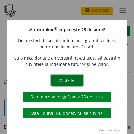
Donează
savings
®
®
🎉 dexonline
împlinește 25 de ani 🎉
caută
clear
search
De un sfert de secol suntem aici, gratuit, zi de zi,
opțiuni
pentru milioane de căutări.
Cu o mică donație aniversară ne-ați ajuta să păstrăm
cuvintele la îndemâna tuturor și pe viitor.
pronunție
(39)
volume_up
definiții (1)
Definiția cu ID-ul 863844:
Explicative DEX
ECHIVAL
E
NT, -Ă,
echivalenți, -te,
adj.
,
s. n.
I.
Adj.
(Adesea
Am donat deja.