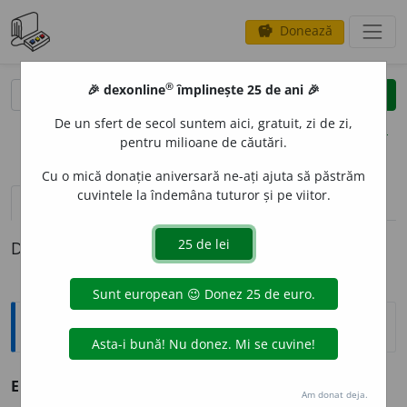
Donează
savings
®
®
🎉 dexonline
împlinește 25 de ani 🎉
caută
clear
search
De un sfert de secol suntem aici, gratuit, zi de zi,
opțiuni
pentru milioane de căutări.
Cu o mică donație aniversară ne-ați ajuta să păstrăm
cuvintele la îndemâna tuturor și pe viitor.
definiții (1)
Definiția cu ID-ul 896246:
Explicative DEX
ECARIS
A
J
s. n.
Operație de stîrpire a cîinilor vagabonzi.
Am donat deja.