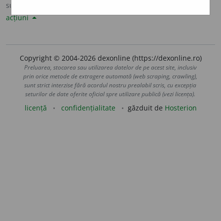
sursa:
DLRLC (1955-1957)
adăugată de
LauraGellner
acțiuni
Copyright © 2004-2026 dexonline (https://dexonline.ro)
Preluarea, stocarea sau utilizarea datelor de pe acest site, inclusiv
prin orice metode de extragere automată (web scraping, crawling),
sunt strict interzise fără acordul nostru prealabil scris, cu excepția
seturilor de date oferite oficial spre utilizare publică (vezi licența).
licență
confidențialitate
găzduit de
Hosterion