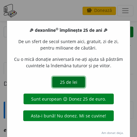
Donează
savings
®
®
🎉 dexonline
împlinește 25 de ani 🎉
caută
clear
search
De un sfert de secol suntem aici, gratuit, zi de zi,
opțiuni
pentru milioane de căutări.
Cu o mică donație aniversară ne-ați ajuta să păstrăm
cuvintele la îndemâna tuturor și pe viitor.
definiții (1)
Definiția cu ID-ul 1078658:
Explicative DEX
ecaris
a
giu
sn
vz
ecarisaj
Am donat deja.