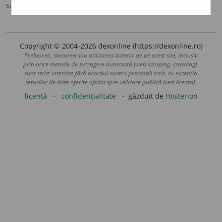
sursa:
MDA2 (2010)
adăugată de
LauraGellner
acțiuni
Copyright © 2004-2026 dexonline (https://dexonline.ro)
Preluarea, stocarea sau utilizarea datelor de pe acest site, inclusiv
prin orice metode de extragere automată (web scraping, crawling),
sunt strict interzise fără acordul nostru prealabil scris, cu excepția
seturilor de date oferite oficial spre utilizare publică (vezi licența).
licență
confidențialitate
găzduit de
Hosterion