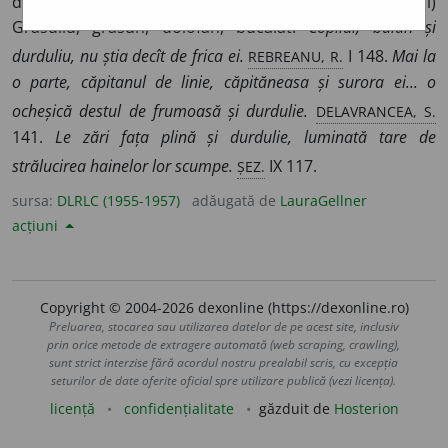
despre copii și femei sau despre părți ale corpului)
Grăsuliu, grăsun, dolofan, bucălat.
Copilul, bălan și
REBREANU, R.
durduliu, nu știa decît de frica ei.
I 148.
Mai la
o parte, căpitanul de linie, căpităneasa și surora ei... o
DELAVRANCEA, S.
ocheșică destul de frumoasă și durdulie.
141.
Le zări fața plină și durdulie, luminată tare de
ȘEZ.
strălucirea hainelor lor scumpe.
IX 117.
sursa:
DLRLC (1955-1957)
adăugată de
LauraGellner
acțiuni
Copyright © 2004-2026 dexonline (https://dexonline.ro)
Preluarea, stocarea sau utilizarea datelor de pe acest site, inclusiv
prin orice metode de extragere automată (web scraping, crawling),
sunt strict interzise fără acordul nostru prealabil scris, cu excepția
seturilor de date oferite oficial spre utilizare publică (vezi licența).
licență
confidențialitate
găzduit de
Hosterion