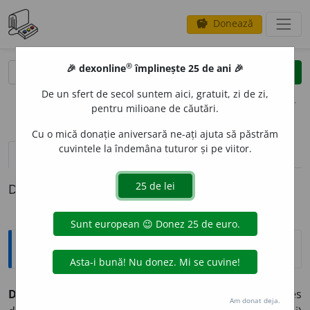
Donează
savings
®
®
🎉 dexonline
împlinește 25 de ani 🎉
caută
clear
search
De un sfert de secol suntem aici, gratuit, zi de zi,
opțiuni
pentru milioane de căutări.
Cu o mică donație aniversară ne-ați ajuta să păstrăm
cuvintele la îndemâna tuturor și pe viitor.
definiții (1)
Definiția cu ID-ul 910463:
Explicative DEX
DURDUL
I
U, -
I
E,
durdulii,
adj.
(Despre persoane, mai ales
Am donat deja.