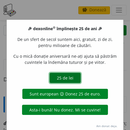
Donează
savings
®
®
🎉 dexonline
împlinește 25 de ani 🎉
caută
clear
search
De un sfert de secol suntem aici, gratuit, zi de zi,
opțiuni
pentru milioane de căutări.
Cu o mică donație aniversară ne-ați ajuta să păstrăm
cuvintele la îndemâna tuturor și pe viitor.
pronunție
(41)
volume_up
definiții (1)
Definiția cu ID-ul 1076919:
Explicative DEX
d
u
plex
a
[
At:
CADE /
Pl:
~uri
/
E:
fr
duplex
]
1
(
Teh
;
com
;
Am donat deja.