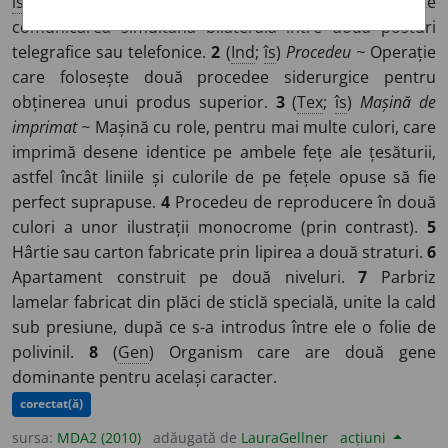
îs
)
Sistem ~
Procedeu sau aparat care permite
comunicarea simultană bilaterală între două posturi
telegrafice sau telefonice.
2
(
Ind
;
îs
)
Procedeu ~
Operație
care folosește două procedee siderurgice pentru
obținerea unui produs superior.
3
(
Tex
;
îs
)
Mașină de
imprimat ~
Mașină cu role, pentru mai multe culori, care
imprimă desene identice pe ambele fețe ale țesăturii,
astfel încât liniile și culorile de pe fețele opuse să fie
perfect suprapuse.
4
Procedeu de reproducere în două
culori a unor ilustrații monocrome (prin contrast).
5
Hârtie sau carton fabricate prin lipirea a două straturi.
6
Apartament construit pe două niveluri.
7
Parbriz
lamelar fabricat din plăci de sticlă specială, unite la cald
sub presiune, după ce s-a introdus între ele o folie de
polivinil.
8
(
Gen
) Organism care are două gene
dominante pentru același caracter.
corectat(ă)
sursa:
MDA2 (2010)
adăugată de
LauraGellner
acțiuni