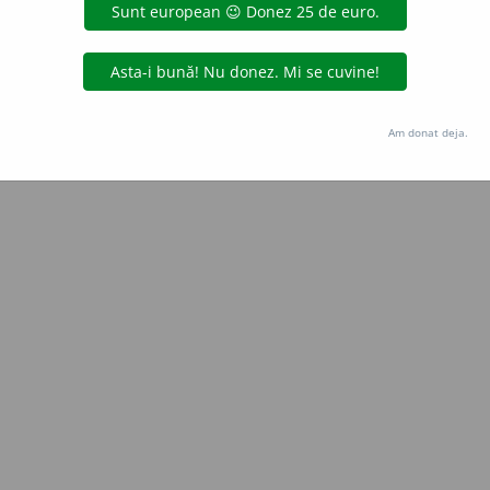
Copyright © 2004-2026 dexonline (https://dexonline.ro)
area datelor de pe acest site, inclusiv prin orice metode de extragere automată (web s
dul nostru prealabil scris, cu excepția seturilor de date oferite oficial spre utilizare pub
Am donat deja.
licență
confidențialitate
găzduit de
Hosterion