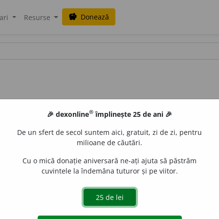
Donează
savings
ari
Resurse
®
🎉 dexonline
împlinește 25 de ani 🎉
De un sfert de secol suntem aici, gratuit, zi de zi, pentru
milioane de căutări.
Cu o mică donație aniversară ne-ați ajuta să păstrăm
cuvintele la îndemâna tuturor și pe viitor.
ata.
 de
LauraGellner
acțiuni