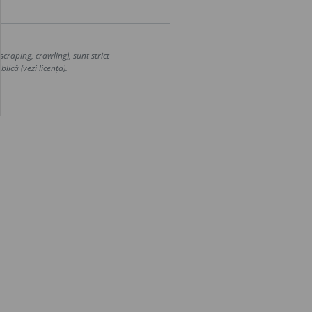
craping, crawling), sunt strict
lică (vezi licența).