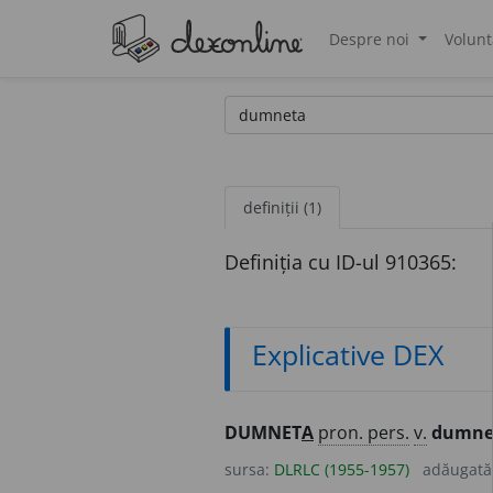
Despre noi
Volunt
®
definiții (1)
Definiția cu ID-ul 910365:
Explicative DEX
DUMNET
A
pron. pers.
v.
dumne
sursa:
DLRLC (1955-1957)
adăugată