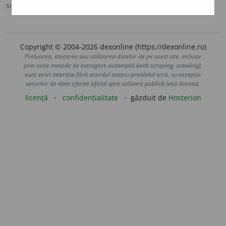
sursa:
MDO (1953)
adăugată de
Ladislau Strifler
acțiuni
Copyright © 2004-2026 dexonline (https://dexonline.ro)
Preluarea, stocarea sau utilizarea datelor de pe acest site, inclusiv
prin orice metode de extragere automată (web scraping, crawling),
sunt strict interzise fără acordul nostru prealabil scris, cu excepția
seturilor de date oferite oficial spre utilizare publică (vezi licența).
licență
confidențialitate
găzduit de
Hosterion