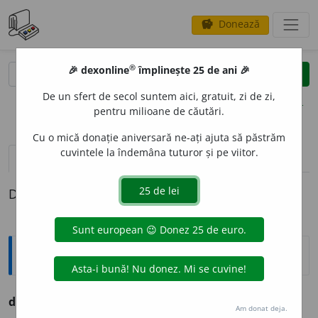
Donează
savings
®
®
🎉 dexonline
împlinește 25 de ani 🎉
caută
clear
search
De un sfert de secol suntem aici, gratuit, zi de zi,
opțiuni
pentru milioane de căutări.
Cu o mică donație aniversară ne-ați ajuta să păstrăm
cuvintele la îndemâna tuturor și pe viitor.
pronunție
(50)
volume_up
definiții (1)
Definiția cu ID-ul 1133610:
Ortografice DOOM
dumneata
Am donat deja.