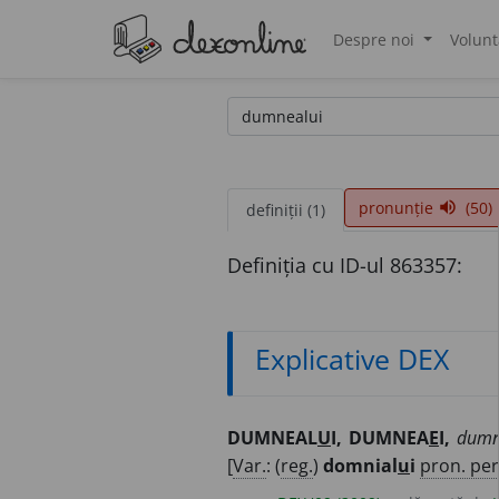
Despre noi
Volunt
®
pronunție
(50)
volume_up
definiții (1)
Definiția cu ID-ul 863357:
Explicative DEX
DUMNEAL
U
I, DUMNEA
E
I,
dumn
[
Var.
: (
reg.
)
domnial
u
i
pron. per