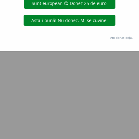
LauraGellner
acțiuni
Copyright © 2004-2026 dexonline (https://dexonline.ro)
area datelor de pe acest site, inclusiv prin orice metode de extragere automată (web s
Am donat deja.
dul nostru prealabil scris, cu excepția seturilor de date oferite oficial spre utilizare pub
licență
confidențialitate
găzduit de
Hosterion