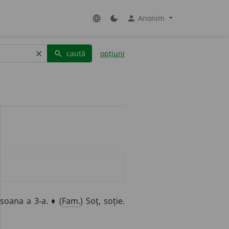
Anonim
language
dark_mode
person
caută
opțiuni
clear
search
oana a 3-a. ♦ (
Fam.
) Soț, soție.