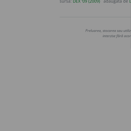
sursa:
DEX '09 (2009)
adăugată de
Preluarea, stocarea sau utiliz
interzise fără acor