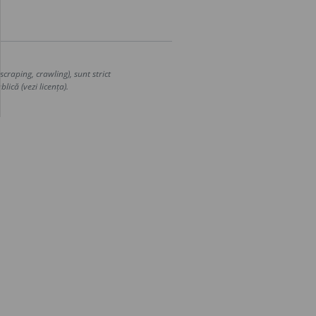
craping, crawling), sunt strict
lică (vezi licența).