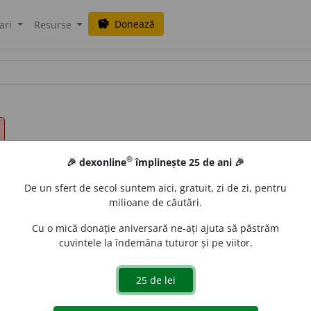
Donează
savings
ari
Resurse
®
🎉 dexonline
împlinește 25 de ani 🎉
De un sfert de secol suntem aici, gratuit, zi de zi, pentru
milioane de căutări.
Cu o mică donație aniversară ne-ați ajuta să păstrăm
cuvintele la îndemâna tuturor și pe viitor.
ealor,
pron. pers.
m.
și
f.
Pronume de politețe pentru pers
s.
m.
,
dumne
e
i
pron. pers.
f.
] –
Domnia
+
lui (ei, lor).