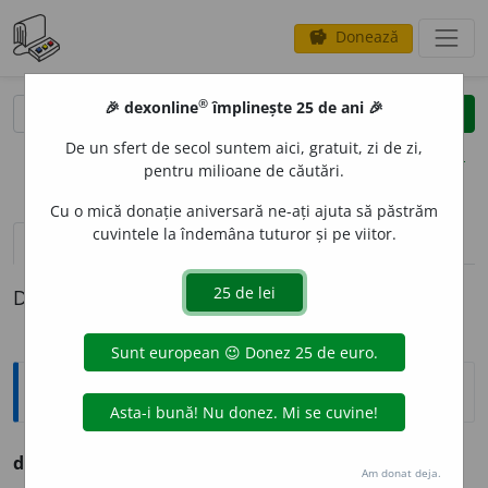
Donează
savings
®
®
🎉 dexonline
împlinește 25 de ani 🎉
caută
clear
search
De un sfert de secol suntem aici, gratuit, zi de zi,
opțiuni
pentru milioane de căutări.
Cu o mică donație aniversară ne-ați ajuta să păstrăm
cuvintele la îndemâna tuturor și pe viitor.
pronunție
(50)
volume_up
definiții (1)
Definiția cu ID-ul 1133606:
Ortografice DOOM
dumitale
Am donat deja.