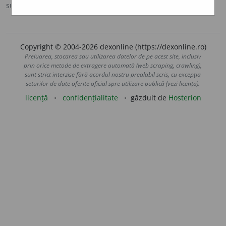
sursa:
MDO (1953)
adăugată de
Ladislau Strifler
acțiuni
Copyright © 2004-2026 dexonline (https://dexonline.ro)
Preluarea, stocarea sau utilizarea datelor de pe acest site, inclusiv
prin orice metode de extragere automată (web scraping, crawling),
sunt strict interzise fără acordul nostru prealabil scris, cu excepția
seturilor de date oferite oficial spre utilizare publică (vezi licența).
licență
confidențialitate
găzduit de
Hosterion