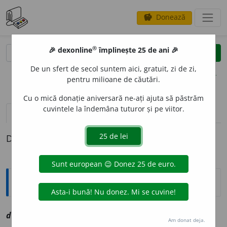
Donează
savings
®
®
🎉 dexonline
împlinește 25 de ani 🎉
caută
clear
search
De un sfert de secol suntem aici, gratuit, zi de zi,
opțiuni
pentru milioane de căutări.
Cu o mică donație aniversară ne-ați ajuta să păstrăm
cuvintele la îndemâna tuturor și pe viitor.
definiții (1)
Definiția cu ID-ul 1075204:
Explicative DEX
dumiat
a
ppl
vz
dumneata
Am donat deja.