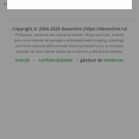
sursa:
MDA2 (2010)
adăugată de
LauraGellner
acțiuni
Copyright © 2004-2026 dexonline (https://dexonline.ro)
Preluarea, stocarea sau utilizarea datelor de pe acest site, inclusiv
prin orice metode de extragere automată (web scraping, crawling),
sunt strict interzise fără acordul nostru prealabil scris, cu excepția
seturilor de date oferite oficial spre utilizare publică (vezi licența).
licență
confidențialitate
găzduit de
Hosterion