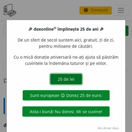
Donează
savings
®
®
🎉 dexonline
împlinește 25 de ani 🎉
caută
clear
search
De un sfert de secol suntem aici, gratuit, zi de zi,
opțiuni
pentru milioane de căutări.
Cu o mică donație aniversară ne-ați ajuta să păstrăm
cuvintele la îndemâna tuturor și pe viitor.
pronunție
(2)
volume_up
definiții (1)
Definiția cu ID-ul 242052:
Ortografice DOOM
dulc
i
u
adj. m., f.
dulc
i
e;
pl. m. și f.
dulc
i
i
Am donat deja.