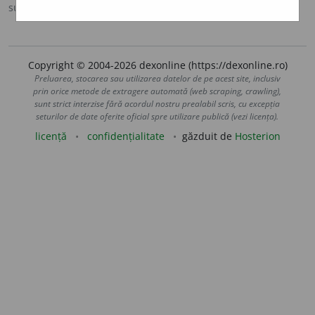
sursa:
Ortografic (2002)
adăugată de
siveco
acțiuni
Copyright © 2004-2026 dexonline (https://dexonline.ro)
Preluarea, stocarea sau utilizarea datelor de pe acest site, inclusiv
prin orice metode de extragere automată (web scraping, crawling),
sunt strict interzise fără acordul nostru prealabil scris, cu excepția
seturilor de date oferite oficial spre utilizare publică (vezi licența).
licență
confidențialitate
găzduit de
Hosterion