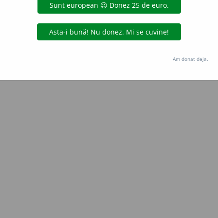
Copyright © 2004-2026 dexonline (https://dexonline.ro)
area datelor de pe acest site, inclusiv prin orice metode de extragere automată (web s
dul nostru prealabil scris, cu excepția seturilor de date oferite oficial spre utilizare pub
Am donat deja.
licență
confidențialitate
găzduit de
Hosterion