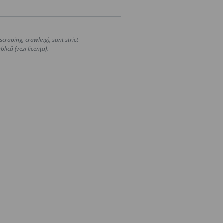
craping, crawling), sunt strict
lică (vezi licența).