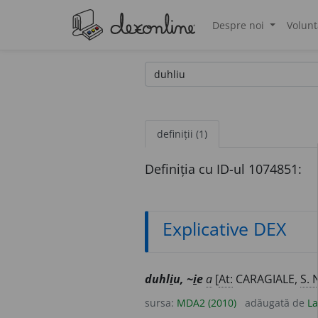
Despre noi
Volunt
®
definiții (1)
Definiția cu ID-ul 1074851:
Explicative DEX
duhl
i
u, ~
i
e
a
[
At:
CARAGIALE,
S. 
sursa:
MDA2 (2010)
adăugată de
La