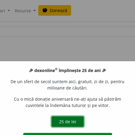
Donează
savings
ari
Resurse
®
🎉 dexonline
împlinește 25 de ani 🎉
De un sfert de secol suntem aici, gratuit, zi de zi, pentru
milioane de căutări.
Cu o mică donație aniversară ne-ați ajuta să păstrăm
cuvintele la îndemâna tuturor și pe viitor.
N.
288 /
Pl:
~
i
i
/
E:
duh
+
-liu
] (Rar)
1
Glumeț.
2
Spiritual.
uraGellner
acțiuni