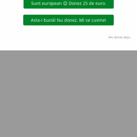
Copyright © 2004-2026 dexonline (https://dexonline.ro)
area datelor de pe acest site, inclusiv prin orice metode de extragere automată (web s
dul nostru prealabil scris, cu excepția seturilor de date oferite oficial spre utilizare pub
Am donat deja.
licență
confidențialitate
găzduit de
Hosterion