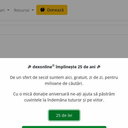
Donează
savings
ari
Resurse
®
🎉 dexonline
împlinește 25 de ani 🎉
De un sfert de secol suntem aici, gratuit, zi de zi, pentru
milioane de căutări.
Cu o mică donație aniversară ne-ați ajuta să păstrăm
cuvintele la îndemâna tuturor și pe viitor.
Din
lat.
ductus.
LauraGellner
acțiuni