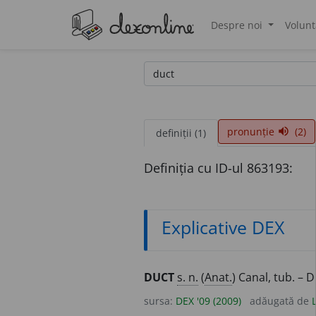
Despre noi
Volunt
®
pronunție
(2)
volume_up
definiții (1)
Definiția cu ID-ul 863193:
Explicative DEX
DUCT
s. n.
(
Anat.
) Canal, tub. – 
sursa:
DEX '09 (2009)
adăugată de