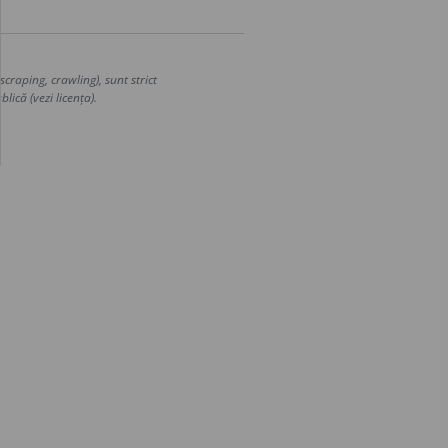
craping, crawling), sunt strict
lică (vezi licența).