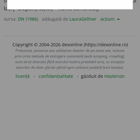
solvent sau colorant întrebuințat la fabricarea acestui
lac. [<
Du(pont) co(lor)
– nume comercial].
sursa:
DN (1986)
adăugată de
LauraGellner
acțiuni
Copyright © 2004-2026 dexonline (https://dexonline.ro)
Preluarea, stocarea sau utilizarea datelor de pe acest site, inclusiv
prin orice metode de extragere automată (web scraping, crawling),
sunt strict interzise fără acordul nostru prealabil scris, cu excepția
seturilor de date oferite oficial spre utilizare publică (vezi licența).
licență
confidențialitate
găzduit de
Hosterion