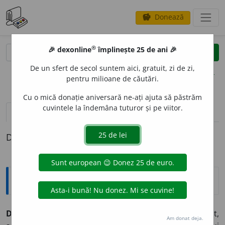
Donează
savings
®
®
🎉 dexonline
împlinește 25 de ani 🎉
caută
clear
search
De un sfert de secol suntem aici, gratuit, zi de zi,
opțiuni
pentru milioane de căutări.
Cu o mică donație aniversară ne-ați ajuta să păstrăm
cuvintele la îndemâna tuturor și pe viitor.
pronunție
(1)
volume_up
definiții (1)
Definiția cu ID-ul 406575:
Explicative DEX
D
U
CO
s.n.
Lac pe bază de nitroceluloză; plastifiant,
Am donat deja.