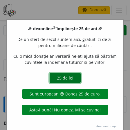
Donează
savings
®
®
🎉 dexonline
împlinește 25 de ani 🎉
caută
clear
search
De un sfert de secol suntem aici, gratuit, zi de zi,
opțiuni
pentru milioane de căutări.
Cu o mică donație aniversară ne-ați ajuta să păstrăm
cuvintele la îndemâna tuturor și pe viitor.
pronunție
(6)
volume_up
definiții (1)
Definiția cu ID-ul 985650:
Sinonime
DUALIT
A
TE
s.
dualism.
(~ unui principiu.)
Am donat deja.