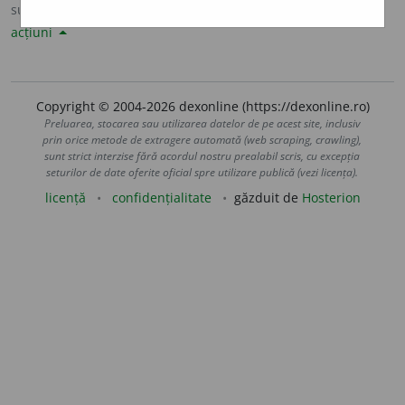
sursa:
Sinonime82 (1982)
adăugată de
LauraGellner
acțiuni
Copyright © 2004-2026 dexonline (https://dexonline.ro)
Preluarea, stocarea sau utilizarea datelor de pe acest site, inclusiv
prin orice metode de extragere automată (web scraping, crawling),
sunt strict interzise fără acordul nostru prealabil scris, cu excepția
seturilor de date oferite oficial spre utilizare publică (vezi licența).
licență
confidențialitate
găzduit de
Hosterion