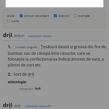
arată:
sensuri secundare
expresii
exemple
surse
dr
i
l
, dr
i
luri
substantiv neutru
1.
Țesătură deasă și groasă din fire de
(numai) singular
bumbac sau de cânepă bine răsucite, care se
folosește la confecționarea îmbrăcămintei de vară, a
pânzei de cort etc.
2.
Sort de
dril
.
etimologie:
Drill
limba germană
dr
i
l
, dr
i
li
substantiv masculin