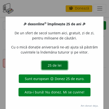
Donează
savings
®
®
🎉 dexonline
împlinește 25 de ani 🎉
caută
clear
search
De un sfert de secol suntem aici, gratuit, zi de zi,
opțiuni
pentru milioane de căutări.
Cu o mică donație aniversară ne-ați ajuta să păstrăm
cuvintele la îndemâna tuturor și pe viitor.
sinteza definițiilor (2)
definiții (15)
declinări
pronunție
(1)
volume_up
info
Aceste definiții sunt compilate de
echipa dexonline. Definițiile
originale se află pe fila
definiții
.
info
Puteți reordona filele pe pagina de
preferințe
.
Am donat deja.
ascunde