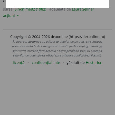
românească.)
sursa:
Sinonime82 (1982)
adăugată de
LauraGellner
acțiuni
Copyright © 2004-2026 dexonline (https://dexonline.ro)
Preluarea, stocarea sau utilizarea datelor de pe acest site, inclusiv
prin orice metode de extragere automată (web scraping, crawling),
sunt strict interzise fără acordul nostru prealabil scris, cu excepția
seturilor de date oferite oficial spre utilizare publică (vezi licența).
licență
confidențialitate
găzduit de
Hosterion