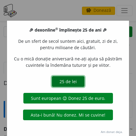
Donează
savings
®
®
🎉 dexonline
împlinește 25 de ani 🎉
caută
clear
search
De un sfert de secol suntem aici, gratuit, zi de zi,
opțiuni
pentru milioane de căutări.
Cu o mică donație aniversară ne-ați ajuta să păstrăm
cuvintele la îndemâna tuturor și pe viitor.
pronunție
(21)
volume_up
definiții (1)
Definiția cu ID-ul 985447:
Sinonime
DRAMATURG
I
E
s.
(
LIT.
)
scenă, teatru.
(A îmbogățit ~
Am donat deja.