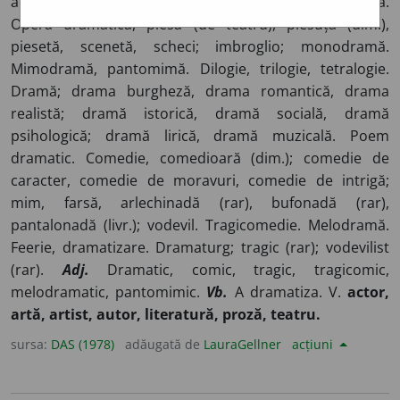
artă teatrală, teatru; gen dramatic, specie dramatică.
Operă dramatică, piesă (de teatru), piesuță (dim.),
piesetă, scenetă, scheci; imbroglio; monodramă.
Mimodramă, pantomimă. Dilogie, trilogie, tetralogie.
Dramă; drama burgheză, drama romantică, drama
realistă; dramă istorică, dramă socială, dramă
psihologică; dramă lirică, dramă muzicală. Poem
dramatic. Comedie, comedioară (dim.); comedie de
caracter, comedie de moravuri, comedie de intrigă;
mim, farsă, arlechinadă (rar), bufonadă (rar),
pantalonadă (livr.); vodevil. Tragicomedie. Melodramă.
Feerie, dramatizare. Dramaturg; tragic (rar); vodevilist
(rar).
Adj.
Dramatic, comic, tragic, tragicomic,
melodramatic, pantomimic.
Vb.
A dramatiza. V.
actor,
artă, artist, autor, literatură, proză, teatru.
sursa:
DAS (1978)
adăugată de
LauraGellner
acțiuni