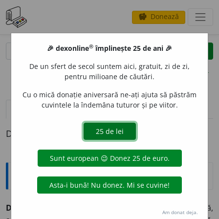
Donează
savings
®
®
🎉 dexonline
împlinește 25 de ani 🎉
caută
clear
search
De un sfert de secol suntem aici, gratuit, zi de zi,
opțiuni
pentru milioane de căutări.
Cu o mică donație aniversară ne-ați ajuta să păstrăm
cuvintele la îndemâna tuturor și pe viitor.
pronunție
(21)
volume_up
definiții (1)
Definiția cu ID-ul 964443:
Sinonime
DRAMATURGIE.
Subst.
Dramaturgie, artă dramatică,
Am donat deja.