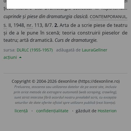
dramatice care aparțin unui popor, unei epoci, unei
școli literare etc.
Dramaturgia sovietică.
▭
Repertoriul...
CONTEMPORANUL,
cuprinde și piese din dramaturgia clasică.
S.
II, 1948,
nr.
113, 8/7.
2.
Arta de a scrie piese de teatru
și de a le pune în scenă; teoria construirii pieselor de
teatru; artă dramatică.
Curs de dramaturgie.
sursa:
DLRLC (1955-1957)
adăugată de
LauraGellner
acțiuni
Copyright © 2004-2026 dexonline (https://dexonline.ro)
Preluarea, stocarea sau utilizarea datelor de pe acest site, inclusiv
prin orice metode de extragere automată (web scraping, crawling),
sunt strict interzise fără acordul nostru prealabil scris, cu excepția
seturilor de date oferite oficial spre utilizare publică (vezi licența).
licență
confidențialitate
găzduit de
Hosterion