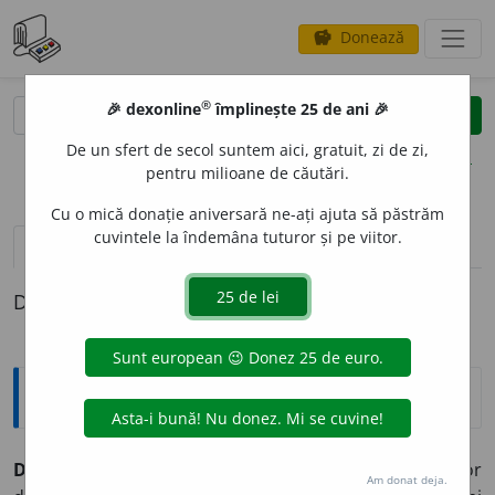
Donează
savings
®
®
🎉 dexonline
împlinește 25 de ani 🎉
caută
clear
search
De un sfert de secol suntem aici, gratuit, zi de zi,
opțiuni
pentru milioane de căutări.
Cu o mică donație aniversară ne-ați ajuta să păstrăm
cuvintele la îndemâna tuturor și pe viitor.
pronunție
(21)
volume_up
definiții (1)
Definiția cu ID-ul 909714:
Explicative DEX
DRAMATURG
I
E
s. f.
1.
Totalitatea producțiilor
Am donat deja.