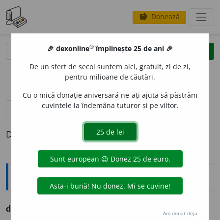
Donează
savings
®
®
🎉 dexonline
împlinește 25 de ani 🎉
caută
clear
search
De un sfert de secol suntem aici, gratuit, zi de zi,
opțiuni
pentru milioane de căutări.
Cu o mică donație aniversară ne-ați ajuta să păstrăm
cuvintele la îndemâna tuturor și pe viitor.
pronunție
(21)
volume_up
definiții (1)
Definiția cu ID-ul 790793:
Explicative DEX
dramaturgie
f. arta compozițiunii pieselor de teatru.
Am donat deja.