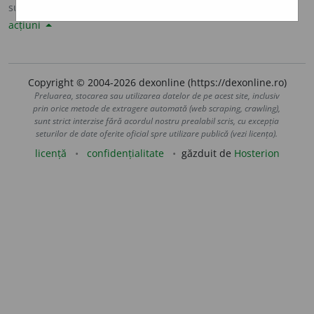
sursa:
Șăineanu, ed. VI (1929)
adăugată de
LauraGellner
acțiuni
Copyright © 2004-2026 dexonline (https://dexonline.ro)
Preluarea, stocarea sau utilizarea datelor de pe acest site, inclusiv
prin orice metode de extragere automată (web scraping, crawling),
sunt strict interzise fără acordul nostru prealabil scris, cu excepția
seturilor de date oferite oficial spre utilizare publică (vezi licența).
licență
confidențialitate
găzduit de
Hosterion