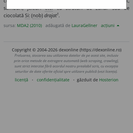
cristale de zahăr, produse de caramelaj, fondant,
sâmburi, jeleuri
etc.
cu straturi de zahăr sau de
1
ciocolată
Si:
(
nob
)
drajat
.
sursa:
MDA2 (2010)
adăugată de
LauraGellner
acțiuni
Copyright © 2004-2026 dexonline (https://dexonline.ro)
Preluarea, stocarea sau utilizarea datelor de pe acest site, inclusiv
prin orice metode de extragere automată (web scraping, crawling),
sunt strict interzise fără acordul nostru prealabil scris, cu excepția
seturilor de date oferite oficial spre utilizare publică (vezi licența).
licență
confidențialitate
găzduit de
Hosterion