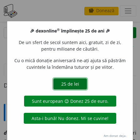
Donează
savings
®
®
🎉 dexonline
împlinește 25 de ani 🎉
caută
clear
search
De un sfert de secol suntem aici, gratuit, zi de zi,
opțiuni
pentru milioane de căutări.
Cu o mică donație aniversară ne-ați ajuta să păstrăm
cuvintele la îndemâna tuturor și pe viitor.
definiții (1)
Definiția cu ID-ul 1072909:
Explicative DEX
draj
a
vt
[
At:
MDA
ms
/
Pzi:
~j
e
z
/
E:
ns
cf
drajeu
] A acoperi
Am donat deja.