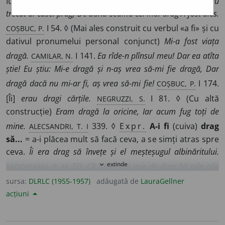
Iubit, scump, neprețuit.
Dar dintr-al prinților șirag, Cîți au
trecut al casei prag, De bună seamă cel mai drag A fost ales.
COȘBUC, P.
I 54. ◊ (Mai ales construit cu verbul «a fi» și cu
dativul pronumelui personal conjunct)
Mi-a fost viața
CAMILAR, N.
dragă.
I 141.
Ea rîde-n plînsul meu! Dar ea atîta
știe! Eu știu: Mi-e dragă și n-aș vrea să-mi fie dragă, Dar
COȘBUC, P.
dragă dacă nu mi-ar fi, aș vrea să-mi fie!
I 174.
NEGRUZZI, S.
[Îi]
erau dragi cărțile.
I 81. ◊ (Cu altă
construcție)
Eram dragă la oricine, Iar acum fug toți de
ALECSANDRI, T. I
mine.
339. ◊
Expr.
A-i fi
(cuiva)
drag
să...
= a-i plăcea mult să facă ceva, a se simți atras spre
ceva.
Îi era drag să învețe și el meșteșugul albinăritului.
SADOVEANU, P. M.
extinde
expand_more
50.
Cît mi-a fost mie de drag Să mîn oile
să pască, Caprele să rătăcească Prin pădurile de fag!
sursa:
DLRLC (1955-1957)
adăugată de
LauraGellner
COȘBUC, P.
II 167.
Niciodată nu găsise o cameră să-i placă,
acțiuni
VLAHUȚĂ, O. AL.
să-i fie drag să stea acasă.
II 18.
A cădea
drag
(cuiva)
v.
cădea.
A avea
(pe cineva)
drag
= a iubi