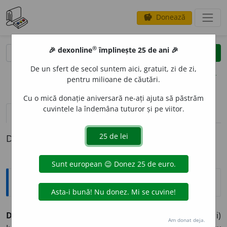
Donează
savings
®
®
🎉 dexonline
împlinește 25 de ani 🎉
caută
clear
search
De un sfert de secol suntem aici, gratuit, zi de zi,
opțiuni
pentru milioane de căutări.
Cu o mică donație aniversară ne-ați ajuta să păstrăm
cuvintele la îndemâna tuturor și pe viitor.
pronunție
(50)
volume_up
definiții (1)
Definiția cu ID-ul 909628:
Explicative DEX
2
DRAG
, -Ă,
dragi,
adj.
1.
(Despre persoane sau lucruri)
Am donat deja.