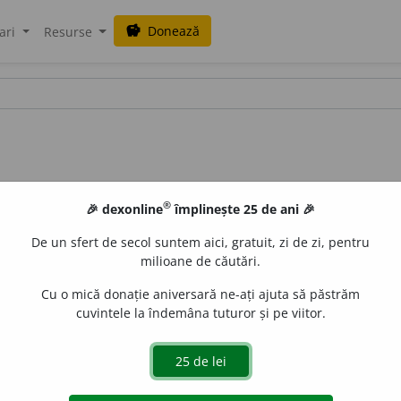
Donează
savings
ari
Resurse
®
🎉 dexonline
împlinește 25 de ani 🎉
De un sfert de secol suntem aici, gratuit, zi de zi, pentru
milioane de căutări.
Cu o mică donație aniversară ne-ați ajuta să păstrăm
cuvintele la îndemâna tuturor și pe viitor.
 se constituie o dotă. [
Cf.
fr.
dotal,
lat.
dotalis
].
aGellner
acțiuni