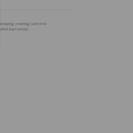
craping, crawling), sunt strict
lică (vezi licența).