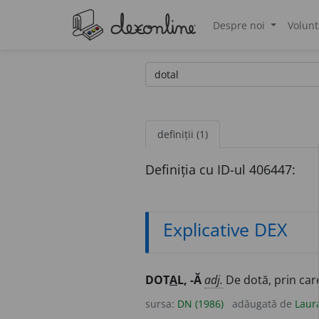
Despre noi
Volunt
®
definiții (1)
Definiția cu ID-ul 406447:
Explicative DEX
DOT
A
L, -Ă
adj.
De dotă, prin care
sursa:
DN (1986)
adăugată de
Laur