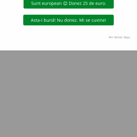
Copyright © 2004-2026 dexonline (https://dexonline.ro)
area datelor de pe acest site, inclusiv prin orice metode de extragere automată (web s
dul nostru prealabil scris, cu excepția seturilor de date oferite oficial spre utilizare pub
Am donat deja.
licență
confidențialitate
găzduit de
Hosterion